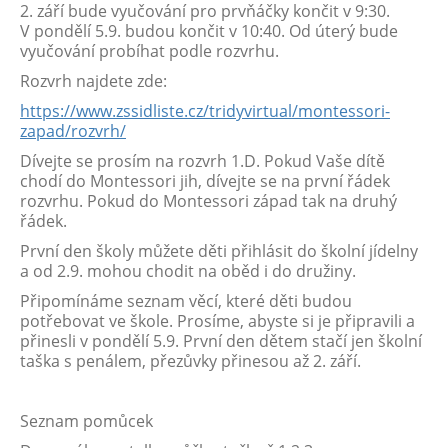
2. září bude vyučování pro prvňáčky končit v 9:30.
V pondělí 5.9. budou končit v 10:40. Od úterý bude
vyučování probíhat podle rozvrhu.
Rozvrh najdete zde:
https://www.zssidliste.cz/
tridyvirtual/montessori-
zapad/
rozvrh/
Dívejte se prosím na rozvrh 1.D. Pokud Vaše dítě
chodí do Montessori jih, dívejte se na první řádek
rozvrhu. Pokud do Montessori západ tak na druhý
řádek.
První den školy můžete děti přihlásit do školní jídelny
a od 2.9. mohou chodit na oběd i do družiny.
Připomínáme seznam věcí, které děti budou
potřebovat ve škole. Prosíme, abyste si je připravili a
přinesli v pondělí 5.9. První den dětem stačí jen školní
taška s penálem, přezůvky přinesou až 2. září.
Seznam pomůcek