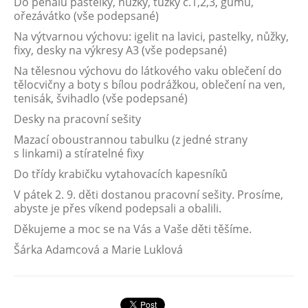
Do penálu pastelky, nůžky, tužky č.1,2,3, gumu,
ořezávátko (vše podepsané)
Na výtvarnou výchovu: igelit na lavici, pastelky, nůžky,
fixy, desky na výkresy A3 (vše podepsané)
Na tělesnou výchovu do látkového vaku oblečení do
tělocvičny a boty s bílou podrážkou, oblečení na ven,
tenisák, švihadlo (vše podepsané)
Desky na pracovní sešity
Mazací oboustrannou tabulku (z jedné strany
s linkami) a stíratelné fixy
Do třídy krabičku vytahovacích kapesníků
V pátek 2. 9. děti dostanou pracovní sešity. Prosíme,
abyste je přes víkend podepsali a obalili.
Děkujeme a moc se na Vás a Vaše děti těšíme.
Šárka Adamcová a Marie Luklová