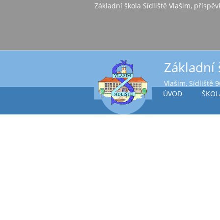
Základní škola Sídl
Základní 
Vlašim, Sídliště 
ÚVOD
ŠKOL