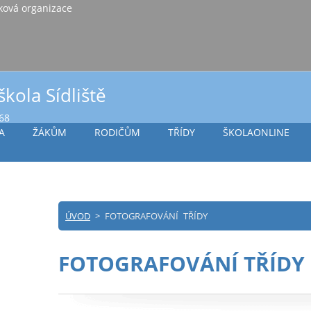
iště Vlašim, příspěvková organizace
škola Sídliště
968
A
ŽÁKŮM
RODIČŮM
TŘÍDY
ŠKOLAONLINE
ÚVOD
>
FOTOGRAFOVÁNÍ TŘÍDY
FOTOGRAFOVÁNÍ TŘÍDY