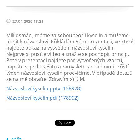
27.04.2020 13:21
Milí osmáci, máme za sebou teorii kyselin a můžeme
přejít k názvosloví. Přikládám Vám prezentaci, ve které
najdete odkaz na vysvětlení názvosloví kyselin.
Nejprve si pusťte video a snažte se pochopit princip.
Poté v prezentaci najdete pár vytvořených vzorců,
napište si je do sešitu a zamyslete se nad nimi. Příští
týden názvosloví kyselin procvičíme. V případě dotazů
se na mě obraťte. Zdravím :-) K.M.
Názvosloví kyselin.pptx (158928)
Názvosloví kyselin.pdf (178962)
Zpět