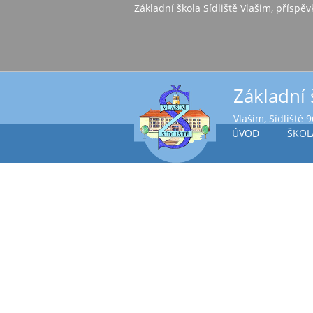
Základní škola Sídl
Základní 
Vlašim, Sídliště 
ÚVOD
ŠKOL