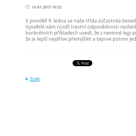
14.01.2017 10:52
V pondělí 9. ledna se naše třída zúčastnila bes
Vysvětlil nám rozdíl trestní odpovědnosti nezleti
konkrétních příkladech uvedl, že z nevinné legr
že je lepší nejdříve přemýšlet a teprve potom je
Zpět