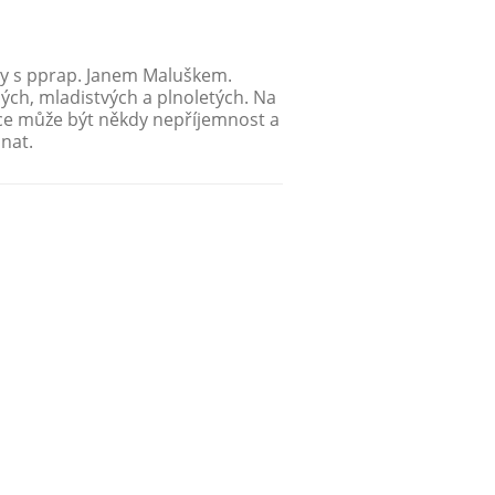
edy s pprap. Janem Maluškem.
lých, mladistvých a plnoletých. Na
ace může být někdy nepříjemnost a
dnat.