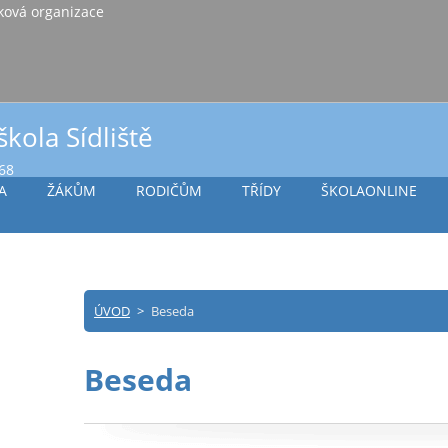
iště Vlašim, příspěvková organizace
škola Sídliště
968
A
ŽÁKŮM
RODIČŮM
TŘÍDY
ŠKOLAONLINE
ÚVOD
>
Beseda
Beseda