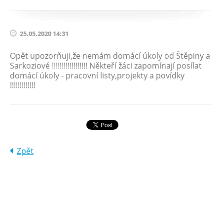
25.05.2020 14:31
Opět upozorňuji,že nemám domácí úkoly od Štěpiny a
Sarkoziové !!!!!!!!!!!!!!!!!! Někteří žáci zapomínají posílat
domácí úkoly - pracovní listy,projekty a povídky
!!!!!!!!!!!!!
Zpět