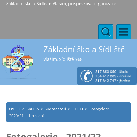
Základní škola Sídliště Vlašim, příspěvková organizace
Základní škola Sídliště
Vlašim, Sídliště 968
ÚVOD
>
ŠKOLA
>
Montessori
>
FOTO
>
Fotogalerie -
2020/21 - bruslení
Fotogalerie - 2021/22 -