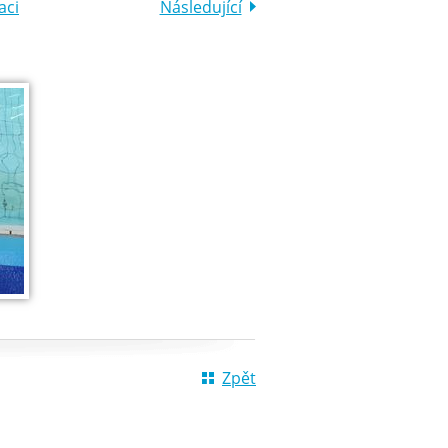
aci
Následující
Zpět