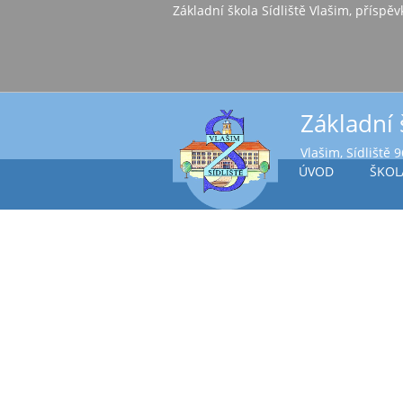
Základní škola Sídl
Základní 
Vlašim, Sídliště 
ÚVOD
ŠKOL