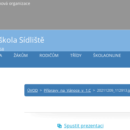
iště Vlašim, příspěvková organizace
škola Sídliště
968
A
ŽÁKŮM
RODIČŮM
TŘÍDY
ŠKOLAONLINE
ÚVOD
>
Přípravy na Vánoce v 1.C
>
20211209_112913.j
Spustit prezentaci