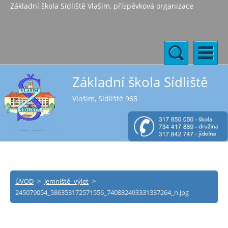
Základní škola Sídliště Vlašim, příspěvková organizace
Základní škola Sídliště
Vlašim, Sídliště 968
ÚVOD
>
Jemniště výlet
>
245079054_586353172571556_740882493331337264_n.jpg