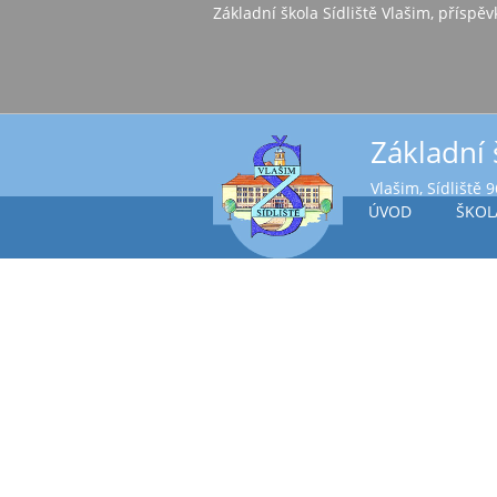
Základní škola Sídl
Základní 
Vlašim, Sídliště 
ÚVOD
ŠKOL