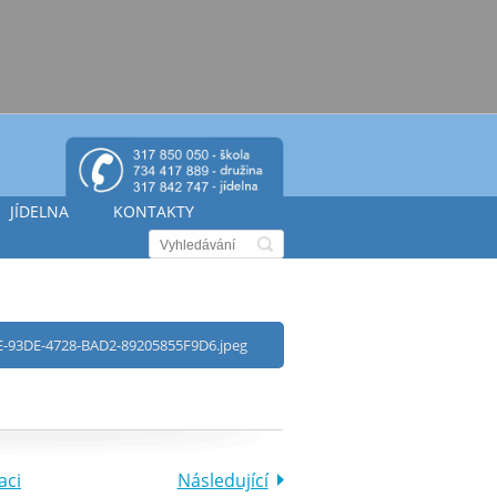
JÍDELNA
KONTAKTY
-93DE-4728-BAD2-89205855F9D6.jpeg
aci
Následující