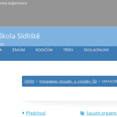
iště Vlašim, příspěvková organizace
škola Sídliště
968
A
ŽÁKŮM
RODIČŮM
TŘÍDY
ŠKOLAONLINE
ÚVOD
>
Fotogalerie: Kroužky a výrobky ŠD
>
E8FAACBE
Předchozí
Spustit prezent