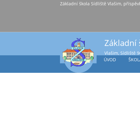
Základní škola Sídl
Základní 
Vlašim, Sídliště 
ÚVOD
ŠKOL