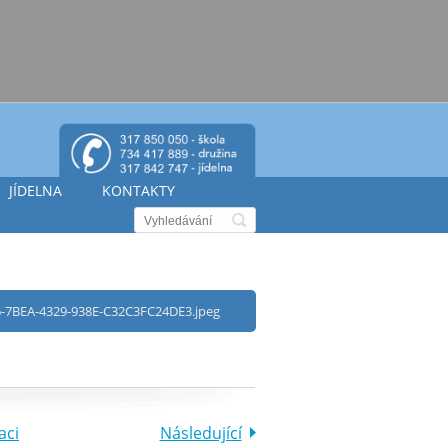
JÍDELNA
KONTAKTY
-7BEA-4329-938E-C32C3FC24DE3.jpeg
aci
Následující