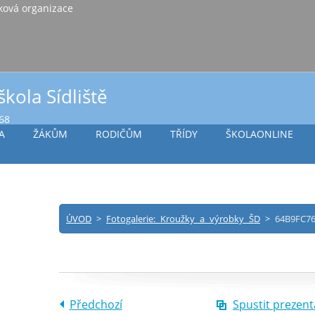
iště Vlašim, příspěvková organizace
škola Sídliště
968
A
ŽÁKŮM
RODIČŮM
TŘÍDY
ŠKOLAONLINE
ÚVOD
>
Fotogalerie: Kroužky a výrobky ŠD
>
64B9FC76
Předchozí
Spustit prezent