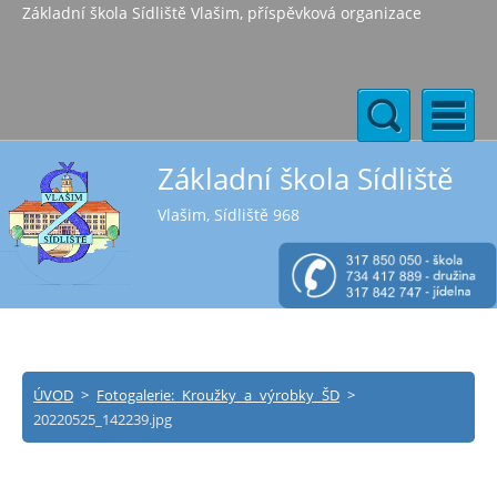
Základní škola Sídliště Vlašim, příspěvková organizace
Základní škola Sídliště
Vlašim, Sídliště 968
ÚVOD
>
Fotogalerie: Kroužky a výrobky ŠD
>
20220525_142239.jpg