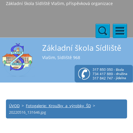
Základní škola Sídliště Vlašim, příspěvková organizace
Základní škola Sídliště
Vlašim, Sídliště 968
ÚVOD
>
Fotogalerie: Kroužky a výrobky ŠD
>
20220516_131646.jpg