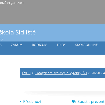
iště Vlašim, příspěvková organizace
škola Sídliště
968
A
ŽÁKŮM
RODIČŮM
TŘÍDY
ŠKOLAONLINE
ÚVOD
>
Fotogalerie: Kroužky a výrobky ŠD
>
20220504
Předchozí
Spustit prezent