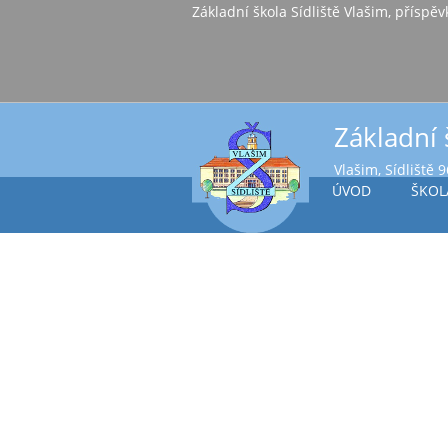
Základní škola Sídl
Základní 
Vlašim, Sídliště 
ÚVOD
ŠKOL