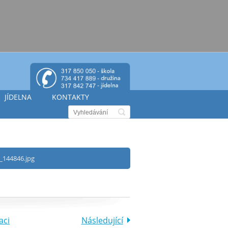
JÍDELNA
KONTAKTY
_144846.jpg
aci
Následující