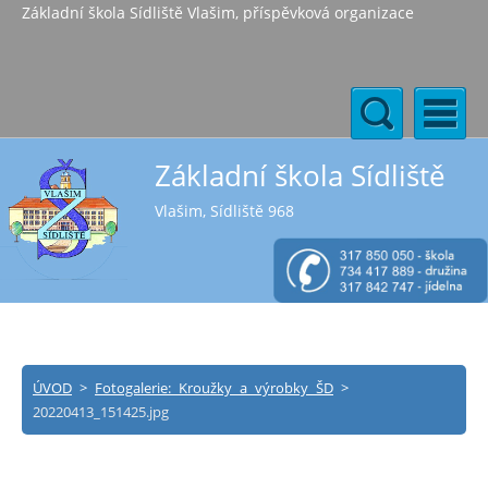
Základní škola Sídliště Vlašim, příspěvková organizace
Základní škola Sídliště
Vlašim, Sídliště 968
ÚVOD
>
Fotogalerie: Kroužky a výrobky ŠD
>
20220413_151425.jpg