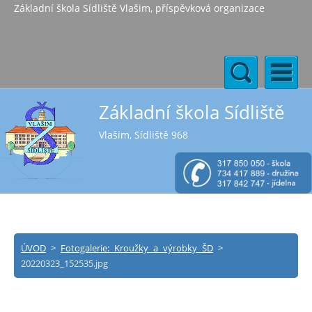
Základní škola Sídliště Vlašim, příspěvková organizace
Základní škola Sídliště
Vlašim, Sídliště 968
ÚVOD
>
Fotogalerie: Kroužky a výrobky ŠD
>
20220323_152535.jpg