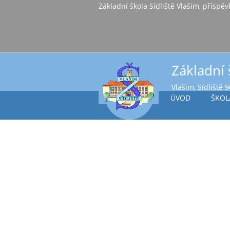
Základní škola Sídl
Základní 
Vlašim, Sídliště 
ÚVOD
ŠKOL