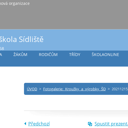
iště Vlašim, příspěvková organizace
škola Sídliště
968
A
ŽÁKŮM
RODIČŮM
TŘÍDY
ŠKOLAONLINE
ÚVOD
>
Fotogalerie: Kroužky a výrobky ŠD
>
20211215
Předchozí
Spustit prezent