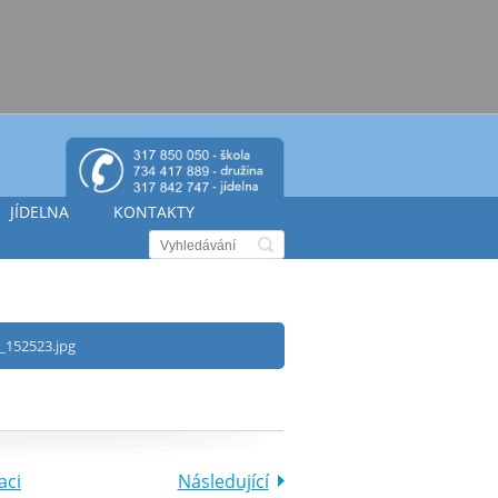
JÍDELNA
KONTAKTY
_152523.jpg
aci
Následující