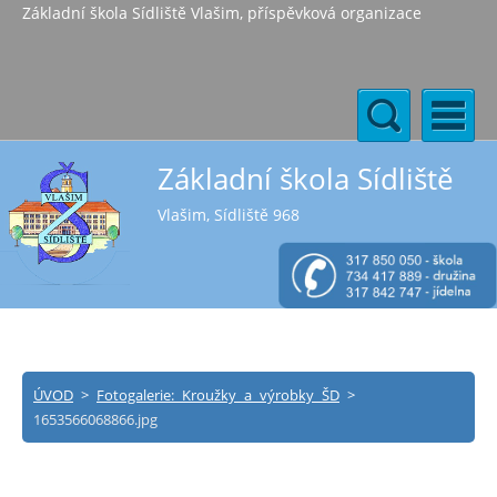
Základní škola Sídliště Vlašim, příspěvková organizace
Základní škola Sídliště
Vlašim, Sídliště 968
ÚVOD
>
Fotogalerie: Kroužky a výrobky ŠD
>
1653566068866.jpg