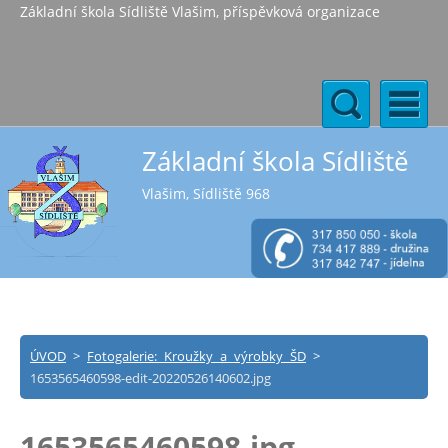
Základní škola Sídliště Vlašim, příspěvková organizace
Základní škola Sídliště
Vlašim, Sídliště 968
ÚVOD
>
Fotogalerie: Kroužky a výrobky ŠD
>
1653565460598-edit-20220526140602.jpg
1653565460598.jpg