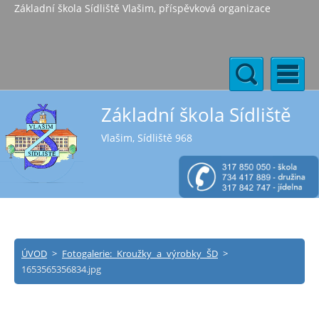
Základní škola Sídliště Vlašim, příspěvková organizace
Základní škola Sídliště
Vlašim, Sídliště 968
ÚVOD
>
Fotogalerie: Kroužky a výrobky ŠD
>
1653565356834.jpg