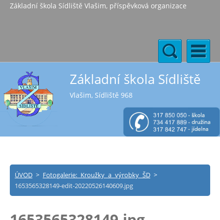
Základní škola Sídliště Vlašim, příspěvková organizace
Základní škola Sídliště
Vlašim, Sídliště 968
ÚVOD
>
Fotogalerie: Kroužky a výrobky ŠD
>
1653565328149-edit-20220526140609.jpg
1653565328149.jpg