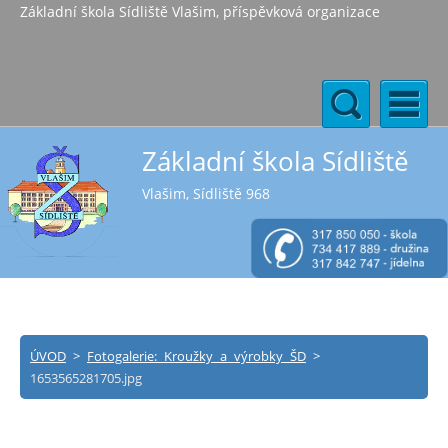
Základní škola Sídliště Vlašim, příspěvková organizace
Základní škola Sídliště
Vlašim, Sídliště 968
ÚVOD
>
Fotogalerie: Kroužky a výrobky ŠD
>
1653565281705.jpg