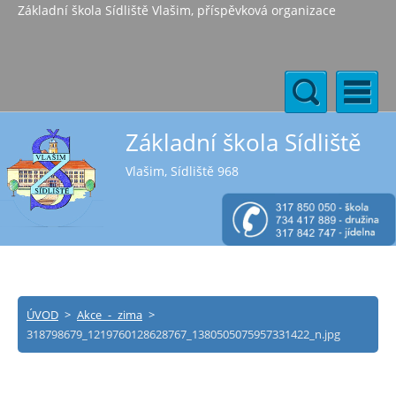
Základní škola Sídliště Vlašim, příspěvková organizace
Základní škola Sídliště
Vlašim, Sídliště 968
ÚVOD
>
Akce - zima
>
318798679_1219760128628767_1380505075957331422_n.jpg