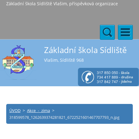
Základní škola Sídliště Vlašim, příspěvková organizace
Základní škola Sídliště
Vlašim, Sídliště 968
ÚVOD
>
Akce - zima
>
318599578_1262639374281821_6722521601467707793_n.jpg