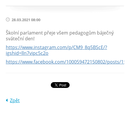
28.03.2021 08:00
Školní parlament přeje všem pedagogům báječný
sváteční den!
https://www.instagram.com/p/CM9_8q5BScE/?
igshid=lln7vipc5c2o
https://www.facebook.com/100059472150802/posts/158
Zpět